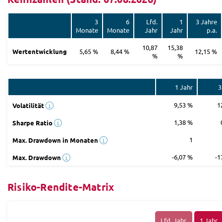
3
6
Lfd.
1
3 Jahre
Monate
Monate
Jahr
Jahr
p.a.
10,87
15,38
Wertentwicklung
5,65 %
8,44 %
12,15 %
%
%
1 Jahr
3
9,53 %
1
Volatilität
1,38 %
Sharpe Ratio
1
Max. Drawdown in Monaten
-6,07 %
-1
Max. Drawdown
Risiko-Rendite-Matrix
Lfd. Jahr
1 Jahr