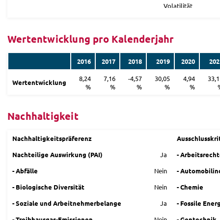
Volatilität
Wertentwicklung pro Kalenderjahr
2016
2017
2018
2019
2020
202
8,24
7,16
-4,57
30,05
4,94
33,1
Wertentwicklung
%
%
%
%
%
Nachhaltigkeit
Nachhaltigkeitspräferenz
Ausschlusskri
Nachteilige Auswirkung (PAI)
Ja
- Arbeitsrech
- Abfälle
Nein
- Automobilin
- Biologische Diversität
Nein
- Chemie
- Soziale und Arbeitnehmerbelange
Ja
- Fossile Ener
- Treibhausgas-Emissionen
Nein
- Gentechnik