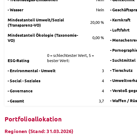
- Wasser
Nein
- Geschäftspr
Mindestanteil Umwelt/Sozial
- Kernkraft
20,00 %
(Transparenz-VO)
- Luftfahrt
Mindestanteil Ökologie (Taxonomie-
0,00 %
- Menschenre
VO)
- Pornographi
0 = schlechtester Wert, 5 =
- Suchtmittel
ESG-Rating
bester Wert:
- Tierschutz
- Environmental - Umwelt
3
- Umweltverh
- Social - Soziales
4
- Verstoß geg
- Governance
4
- Waffen / Rü
- Gesamt
3,7
Portfolioallokation
Regionen (Stand: 31.03.2026)