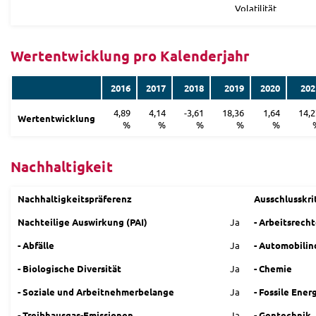
Volatilität
Wertentwicklung pro Kalenderjahr
2016
2017
2018
2019
2020
202
4,89
4,14
-3,61
18,36
1,64
14,2
Wertentwicklung
%
%
%
%
%
Nachhaltigkeit
Nachhaltigkeitspräferenz
Ausschlusskri
Nachteilige Auswirkung (PAI)
Ja
- Arbeitsrech
- Abfälle
Ja
- Automobilin
- Biologische Diversität
Ja
- Chemie
- Soziale und Arbeitnehmerbelange
Ja
- Fossile Ener
- Treibhausgas-Emissionen
Ja
- Gentechnik