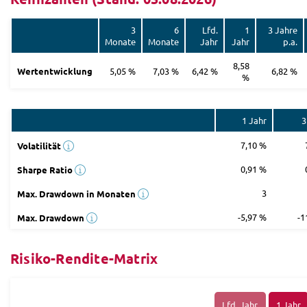
3
6
Lfd.
1
3 Jahre
Monate
Monate
Jahr
Jahr
p.a.
8,58
Wertentwicklung
5,05 %
7,03 %
6,42 %
6,82 %
%
1 Jahr
3
7,10 %
Volatilität
0,91 %
Sharpe Ratio
3
Max. Drawdown in Monaten
-5,97 %
-1
Max. Drawdown
Risiko-Rendite-Matrix
Lfd. Jahr
1 Jahr