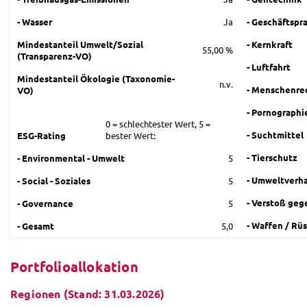
- Wasser
Ja
- Geschäftspr
Mindestanteil Umwelt/Sozial
- Kernkraft
55,00 %
(Transparenz-VO)
- Luftfahrt
Mindestanteil Ökologie (Taxonomie-
n.v.
- Menschenre
VO)
- Pornographi
0 = schlechtester Wert, 5 =
- Suchtmittel
ESG-Rating
bester Wert:
- Tierschutz
- Environmental - Umwelt
5
- Umweltverh
- Social - Soziales
5
- Verstoß geg
- Governance
5
- Waffen / Rü
- Gesamt
5,0
Portfolioallokation
Regionen (Stand: 31.03.2026)